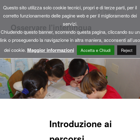
Questo sito utilizza solo cookie tecnici, propri e di terze parti, per il
Cerca
corretto funzionamento delle pagine web e per il miglioramento dei
servizi.
Osservare l'interlingua
Chiudendo questo banner, scorrendo questa pagina, cliccando su un
sperimentazione educativa promossa dal Comune di Reggio Emilia
link o proseguendo la navigazione in altra maniera, acconsenti all’uso
in collaborazione con l'Università di Modena e Reggio Emilia
dei cookie.
Maggior informazioni
Accetta e Chiudi
Reject
Menu
Vai
Vai
principale
al
al
Introduzione ai
contenuto
contenuto
percorsi